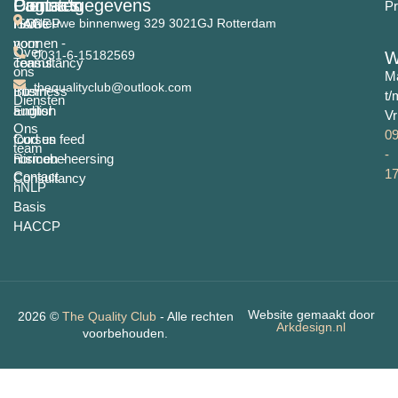
Pagina's
Diensten
Contactgegevens
Pr
Home
ISO-
HACCP
Nieuwe binnenweg 329 3021GJ Rotterdam
normen -
voor
Over
0031-6-15182569
W
consultancy
Teams
ons
M
thequalityclub@outlook.com
Business
Intern
t/
Diensten
English
auditor
Vr
Ons
09
food en feed
Cursus
team
-
normen -
Risicobeheersing
17
Contact
Consultancy
hNLP
Basis
HACCP
Website gemaakt door
2026 ©
The Quality Club
- Alle rechten
Arkdesign.nl
voorbehouden.