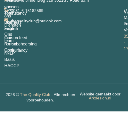
Home
ISO-
HACCP
Nieuwe binnenweg 329 3021GJ Rotterdam
normen -
voor
Over
0031-6-15182569
W
consultancy
Teams
ons
M
thequalityclub@outlook.com
Business
Intern
t/
Diensten
English
auditor
Vr
Ons
09
food en feed
Cursus
team
-
normen -
Risicobeheersing
17
Contact
Consultancy
hNLP
Basis
HACCP
Website gemaakt door
2026 ©
The Quality Club
- Alle rechten
Arkdesign.nl
voorbehouden.