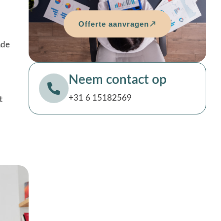
Offerte aanvragen
nde
Neem contact op
+31 6 15182569
t