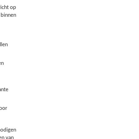
icht op
 binnen
llen
en
ante
oor
nodigen
en van