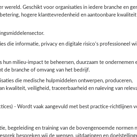
 wereld. Geschikt voor organisaties in iedere branche en ger
rbetering, hogere klanttevredenheid en aantoonbare kwaliteit
ingsmiddelensector.
s die informatie, privacy en digitale risico’s professioneel wi
s hun milieu-impact te beheersen, duurzaam te ondernemen 
ht de branche of omvang van het bedrijf.
isaties die medische hulpmiddelen ontwerpen, produceren,
 kwaliteit, veiligheid, traceerbaarheid en naleving van relev
ces) - Wordt vaak aangevuld met best practice-richtlijnen v
tie, begeleiding en training van de bovengenoemde normen 
t gesprek bespreken wij de wensen, uitdagingen en doelstelling