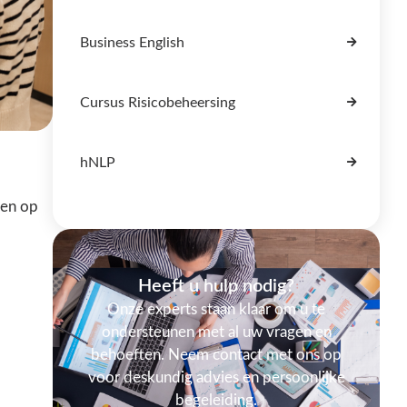
Business English
Cursus Risicobeheersing
hNLP
ten op
Heeft u hulp nodig?
Onze experts staan klaar om u te
ondersteunen met al uw vragen en
behoeften. Neem contact met ons op
voor deskundig advies en persoonlijke
begeleiding.