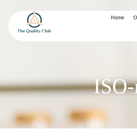
Home
O
ISO-