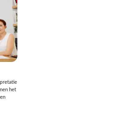
pretatie
nnen het
sen