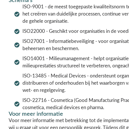
Schema's
ISO-9001 - de meest toegepaste kwaliteitsnorm ter
het creëren van duidelijke processen, continue ve
de gehele organisatie.
ISO22000 - Geschikt voor organisaties in de voed
ISO27001 - Informatiebeveiliging - voor organisatie
beheersen en beschermen.
ISO14001 - Milieumanagement - helpt organisatie
milieuprestaties structureel te verbeteren, ongeac
ISO-13485 - Medical Devices - ondersteunt organ
distribueren of onderhouden bij het waarborgen van
wet- en regelgeving.
ISO-22716 - Cosmetica (Good Manufacturing Practi
cosmetica, medical devices en pharma.
Voor meer informatie
Voor meer informatie met betrekking tot de implementa
wij u graag uit voor een persoonlijk gesprek. Tijdens di