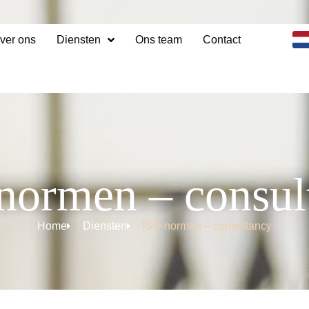
ver ons
Diensten
Ons team
Contact
normen – consul
Home
Diensten
ISO-normen – consultancy