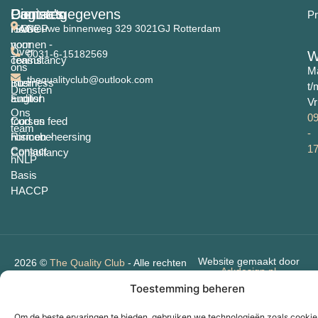
Pagina's
Diensten
Contactgegevens
Pr
Home
ISO-
HACCP
Nieuwe binnenweg 329 3021GJ Rotterdam
normen -
voor
Over
0031-6-15182569
W
consultancy
Teams
ons
M
thequalityclub@outlook.com
Business
Intern
t/
Diensten
English
auditor
Vr
Ons
09
food en feed
Cursus
team
-
normen -
Risicobeheersing
17
Contact
Consultancy
hNLP
Basis
HACCP
Website gemaakt door
2026 ©
The Quality Club
- Alle rechten
Arkdesign.nl
voorbehouden.
Toestemming beheren
Om de beste ervaringen te bieden, gebruiken we technologieën zoals cooki